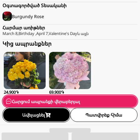
Օգտագործված Տեսականի
Burgundy
Rose
Հարմար առիթներ
March 8
,
Birthday
,
April 7
,
Valentine's Day
և այլն
Կից ապրանքներ
24.900֏
69.900֏
Հարցում ապրանքի վերաբերյալ
Ավելացնել
Պատվիրեք հիմա