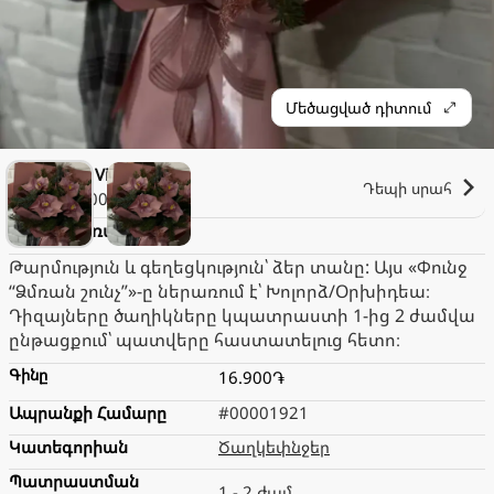
Մեծացված դիտում
Dolce Vita
Դեպի սրահ
1.000֏
Փունջ “Ձմռան շունչ”
Թարմություն և գեղեցկություն՝ ձեր տանը: Այս «Փունջ
“Ձմռան շունչ”»-ը ներառում է՝ Խոլորձ/Օրխիդեա։
Դիզայները ծաղիկները կպատրաստի 1-ից 2 ժամվա
ընթացքում՝ պատվերը հաստատելուց հետո։
Գինը
16.900֏
Ապրանքի Համարը
#00001921
Կատեգորիան
Ծաղկեփնջեր
Պատրաստման
1 - 2 ժամ