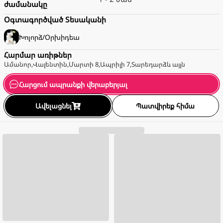
ժամանակը
Օգտագործված Տեսականի
Խոլորձ/Օրխիդեա
Հարմար առիթներ
Ամանոր
,
Վալենտին
,
Մարտի 8
,
Ապրիլի 7
,
Տարեդարձ
և այլն
Հարցում ապրանքի վերաբերյալ
Ավելացնել
Պատվիրեք հիմա