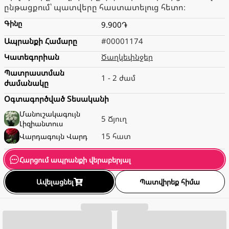
ընթացքում՝ պատվերը հաստատելուց հետո։
Գինը
9.900֏
Ապրանքի Համարը
#00001174
Կատեգորիան
Ծաղկեփնջեր
Պատրաստման
1 - 2 ժամ
ժամանակը
Օգտագործված Տեսականի
Մանուշակագույն
5 Ճյուղ
Լիզիանտուս
15 հատ
Վարդագույն
Վարդ
Հարցում ապրանքի վերաբերյալ
Ավելացնել
Պատվիրեք հիմա