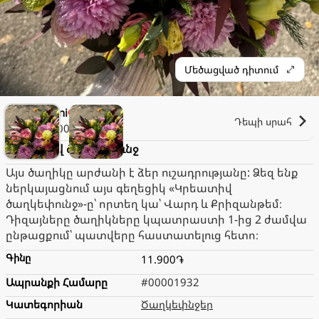
Մեծացված դիտում
Floriani
Փակ է։
Դեպի սրահ
1.000֏
Կրեատիվ ծաղկեփունջ
Այս ծաղիկը արժանի է ձեր ուշադրությանը: Ձեզ ենք
ներկայացնում այս գեղեցիկ «Կրեատիվ
ծաղկեփունջ»-ը՝ որտեղ կա՝ Վարդ և Քրիզանթեմ։
Դիզայները ծաղիկները կպատրաստի 1-ից 2 ժամվա
ընթացքում՝ պատվերը հաստատելուց հետո։
Գինը
11.900֏
Ապրանքի Համարը
#00001932
Կատեգորիան
Ծաղկեփնջեր