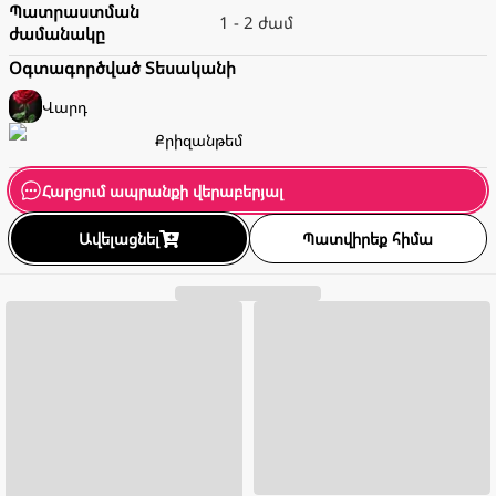
Պատրաստման
1 - 2 ժամ
ժամանակը
Օգտագործված Տեսականի
Վարդ
Քրիզանթեմ
Հարցում ապրանքի վերաբերյալ
Ավելացնել
Պատվիրեք հիմա