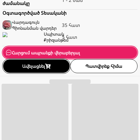
1 - 2 ժամ
ժամանակը
Օգտագործված Տեսականի
Վարդագույն
35 հատ
Պիոնանման վարդեր
Սպիտակ
5 հատ
Քրիզանթեմ
Հարցում ապրանքի վերաբերյալ
Ավելացնել
Պատվիրեք հիմա