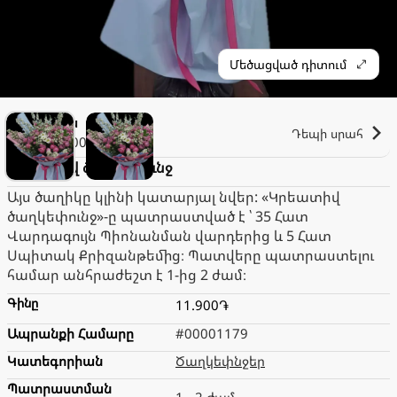
Մեծացված դիտում
Էլիզա
Դեպի սրահ
2.000֏
Կրեատիվ ծաղկեփունջ
Այս ծաղիկը կլինի կատարյալ նվեր: «Կրեատիվ
ծաղկեփունջ»-ը պատրաստված է ՝ 35 Հատ
Վարդագույն Պիոնանման վարդերից և 5 Հատ
Սպիտակ Քրիզանթեմից։ Պատվերը պատրաստելու
համար անհրաժեշտ է 1-ից 2 ժամ։
Գինը
11.900֏
Ապրանքի Համարը
#00001179
Կատեգորիան
Ծաղկեփնջեր
Պատրաստման