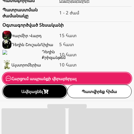
Կատեգորիան
Ծաղկեփնջեր
Պատրաստման
1 - 2 ժամ
ժամանակը
Օգտագործված Տեսականի
15 հատ
Կարմիր
Վարդ
5 հատ
Դեղին
Շուշան/Լիլիա
Դեղին
10 հատ
Քրիզանթեմ
10 հատ
Ալստրոմերիա
Հարցում ապրանքի վերաբերյալ
Ավելացնել
Պատվիրեք հիմա