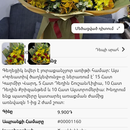
Մեծացված դիտում
Էլիզա
Դեպի սրահ
2.000֏
Կրեատիվ ծաղկեփունջ
Գեղեցիկ նվեր է յուրաքանչյուր առիթի համար: Այս
«Կրեատիվ ծաղկեփունջ»-ը ներառում է՝ 15 Հատ
Կարմիր Վարդ, 5 Հատ Դեղին Շուշան/Լիլիա, 10 Հատ
Դեղին Քրիզանթեմ և 10 Հատ Ալստրոմերիա։ Խնդրում
ենք պատվերը կատարել առաքման ժամից
առնվազն 1-ից 2 ժամ շուտ։
Գինը
9.900֏
Ապրանքի Համարը
#00001160