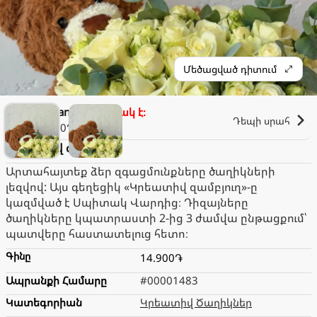
Մեծացված դիտում
Chrisians Bloom
Փակ է։
Դեպի սրահ
500֏
Կրեատիվ զամբյուղ
Արտահայտեք ձեր զգացմունքները ծաղիկների
լեզվով: Այս գեղեցիկ «Կրեատիվ զամբյուղ»-ը
կազմված է Սպիտակ Վարդից։ Դիզայները
ծաղիկները կպատրաստի 2-ից 3 ժամվա ընթացքում՝
պատվերը հաստատելուց հետո։
Գինը
14.900֏
Ապրանքի Համարը
#00001483
Կատեգորիան
Կրեատիվ Ծաղիկներ