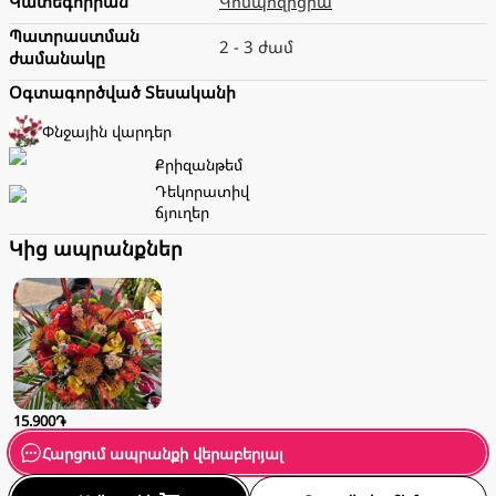
Կատեգորիան
Կոմպոզիցիա
Պատրաստման
2 - 3 ժամ
ժամանակը
Օգտագործված Տեսականի
Փնջային վարդեր
Քրիզանթեմ
Դեկորատիվ
ճյուղեր
Կից ապրանքներ
15.900֏
Հարցում ապրանքի վերաբերյալ