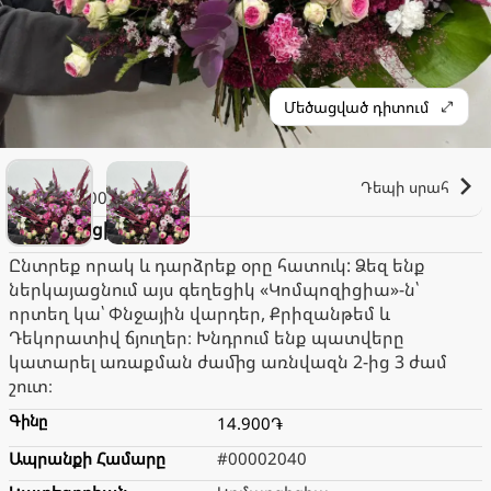
Մեծացված դիտում
Անուշ
Դեպի սրահ
1.000֏
Կոմպոզիցիա
Ընտրեք որակ և դարձրեք օրը հատուկ: Ձեզ ենք
ներկայացնում այս գեղեցիկ «Կոմպոզիցիա»-ն՝
որտեղ կա՝ Փնջային վարդեր, Քրիզանթեմ և
Դեկորատիվ ճյուղեր։ Խնդրում ենք պատվերը
կատարել առաքման ժամից առնվազն 2-ից 3 ժամ
շուտ։
Գինը
14.900֏
Ապրանքի Համարը
#00002040