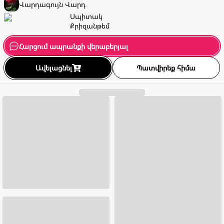
Վարդագույն
Վարդ
Սպիտակ
Քրիզանթեմ
Հարցում ապրանքի վերաբերյալ
Ավելացնել
Պատվիրեք հիմա