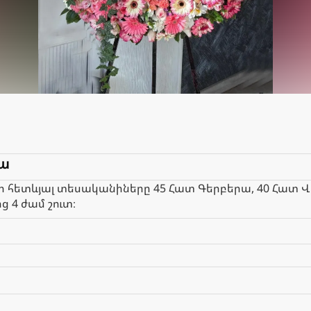
իա
 հետևյալ տեսականիները 45 Հատ Գերբերա, 40 Հատ Վա
 4 ժամ շուտ։