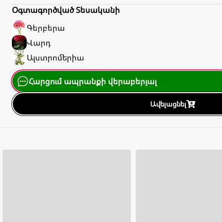
Օգտագործված Տեսականի
Գերբերա
Վարդ
Ալստրոմերիա
Հարցում ապրանքի վերաբերյալ
Ավելացնել