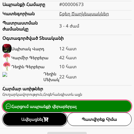
Ապրանքի Համարը
#00000673
Կատեգորիան
Շքեղ Ծաղկեպսակներ
Պատրաստման
3 - 4 ժամ
ժամանակը
Օգտագործված Տեսականի
12 հատ
Սպիտակ
Վարդ
42 հատ
Կարմիր
Գերբերա
10 հատ
Դեղին
Գերբերա
Դեղին
22 հատ
Մեխակ
Հարմար առիթներ
Հուղարկավորություն
,
Հոգեհանգիստ
և այլն
Հարցում ապրանքի վերաբերյալ
Ավելացնել
Պատվիրեք հիմա