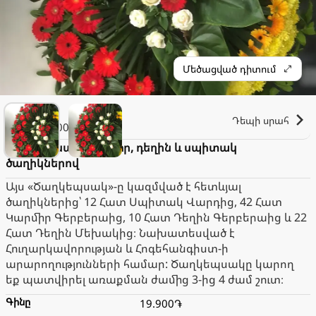
Մեծացված դիտում
Lilith
Դեպի սրահ
2.000֏
Ծաղկեպսակ՝ կարմիր, դեղին և սպիտակ
ծաղիկներով
Այս «Ծաղկեպսակ»-ը կազմված է հետևյալ
ծաղիկներից՝ 12 Հատ Սպիտակ Վարդից, 42 Հատ
Կարմիր Գերբերաից, 10 Հատ Դեղին Գերբերաից և 22
Հատ Դեղին Մեխակից։ Նախատեսված է
Հուղարկավորության և Հոգեհանգիստ-ի
արարողությունների համար: Ծաղկեպսակը կարող
եք պատվիրել առաքման ժամից 3-ից 4 ժամ շուտ։
Գինը
19.900֏