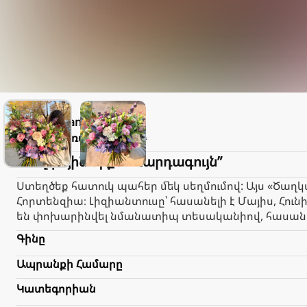
Floriani
Փակ է։
Առաքում
1.000֏
Ծաղկային միքս “Վարդագույն”
Ստեղծեք հատուկ պահեր մեկ սեղմումով: Այս «Ծաղկա
Հորտենզիա։ Լիզիանտուսը՝ հասանելի է Մայիս, Հուն
են փոխարինվել նմանատիպ տեսականիով, հասանել
Գինը
Ապրանքի Համարը
Կատեգորիան