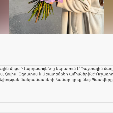
յին միքս “Վարդագույն”»-ը ներառում է՝ Դաշտային ծա
իս, Հուլիս, Օգոստոս և Սեպտեմբեր ամիսներին։*Ուշադ
իության մանրամասների համար գրեք մեզ։ Պատվերը 