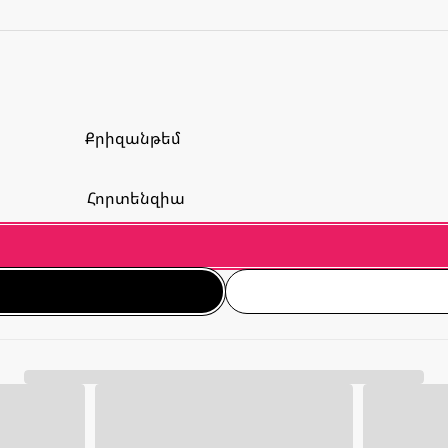
Քրիզանթեմ
Հորտենզիա