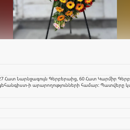
27 Հատ Նարնջագույն Գերբերաից, 60 Հատ Կարմիր Գեր
գեհանգիստ-ի արարողությունների համար: Պատվերը 