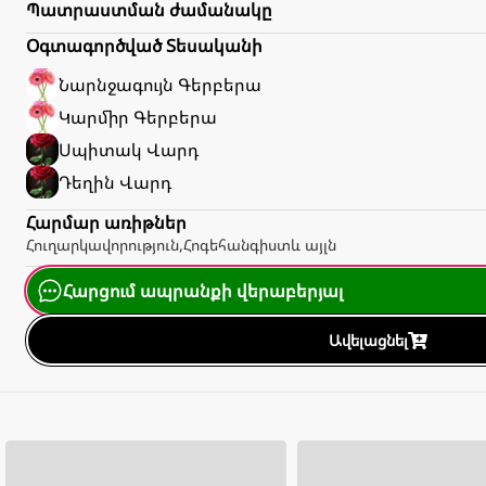
Պատրաստման ժամանակը
Օգտագործված Տեսականի
Նարնջագույն
Գերբերա
Կարմիր
Գերբերա
Սպիտակ
Վարդ
Դեղին
Վարդ
Հարմար առիթներ
Հուղարկավորություն
,
Հոգեհանգիստ
և այլն
Հարցում ապրանքի վերաբերյալ
Ավելացնել