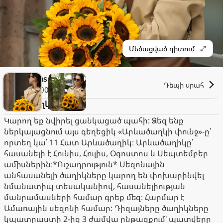
Մեծացված դիտում
Florans
Դեպի սրահ
1.000֏
Արևածաղկի փունջ
Կարող եք նվիրել ցանկացած պահի: Ձեզ ենք
ներկայացնում այս գեղեցիկ «Արևածաղկի փունջ»-ը՝
որտեղ կա՝ 11 Հատ Արևածաղիկ։ Արևածաղիկը՝
հասանելի է Հունիս, Հուլիս, Օգոստոս և Սեպտեմբեր
ամիսներին։*Ուշադրություն* Սեզոնային
անհասանելի ծաղիկները կարող են փոխարինվել
նմանատիպ տեսականիով, հասանելիության
մանրամասների համար գրեք մեզ։ Հարմար է
Ամառային սեզոնի համար: Դիզայները ծաղիկները
կպատրաստի 2-ից 3 ժամվա ընթացքում՝ պատվերը