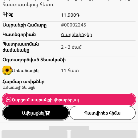
հաստատելուց հետո։
Գինը
11.900֏
Ապրանքի Համարը
#00002245
Կատեգորիան
Ծաղկեփնջեր
Պատրաստման
2 - 3 ժամ
ժամանակը
Օգտագործված Տեսականի
11 հատ
Արևածաղիկ
Հարմար առիթներ
Ամառային
և այլն
Հարցում ապրանքի վերաբերյալ
Ավելացնել
Պատվիրեք հիմա