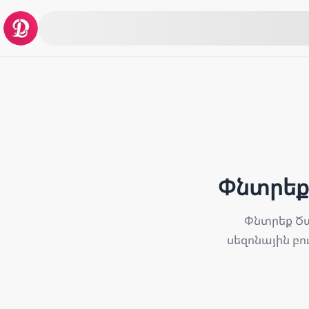
Փնտրեք 
Փնտրեք Ծա
սեզոնային բո