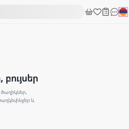
 բույսեր
 ծաղիկներ,
 ծաղկեփնջեր և