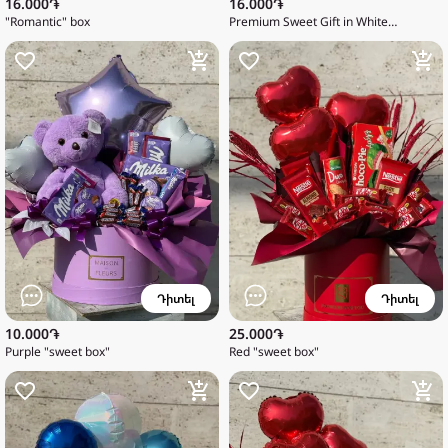
16.000֏
16.000֏
"Romantic" box
Premium Sweet Gift in White
Packaging
Դիտել
Դիտել
10.000֏
25.000֏
Purple "sweet box"
Red "sweet box"