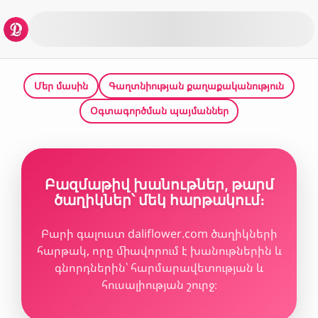
Մեր մասին
Գաղտնիության քաղաքականություն
Օգտագործման պայմաններ
Բազմաթիվ խանութներ, թարմ
ծաղիկներ՝ մեկ հարթակում։
Բարի գալուստ daliflower.com ծաղիկների
հարթակ, որը միավորում է խանութներին և
գնորդներին՝ հարմարավետության և
հուսալիության շուրջ։