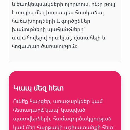
և ծաղկեպսակների ոլորտում, ինչը թույլ
է տալիս մեզ խորապես հասկանալ
հաճախորդների և գործընկեր
խանութների պահանջները՝
ապահովելով որակյալ, վստահելի և
հոգատար ծառայություն։
Կապ մեզ հետ
Ունե՞ք հարցեր, առաջարկներ կամ
հետադարձ կապ՝ կապված
պատվերների, համագործակցության
կամ մեր հարթակի աշխատանքի հետ։