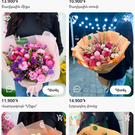
13.900֏
10.900֏
Ծաղկային միքս
Ծաղկային տուփ
Դիտել
Դիտել
11.900֏
14.900֏
Վարդագույն “Միքս”
Նրբագեղ փունջ