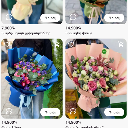
Դիտել
Դիտել
7.900֏
14.900֏
Նարնջագույն քրիզանթեմներ
Նրբագեղ փունջ
Դիտել
Դիտել
14.900֏
14.900֏
Փունջ Միքս
Փունջ “Վարդերի միքս”