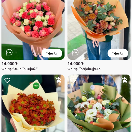
Դիտել
Դիտել
14.900֏
14.900֏
Փունջ “Կարմրավուն”
Փունջ մինիմալիստ