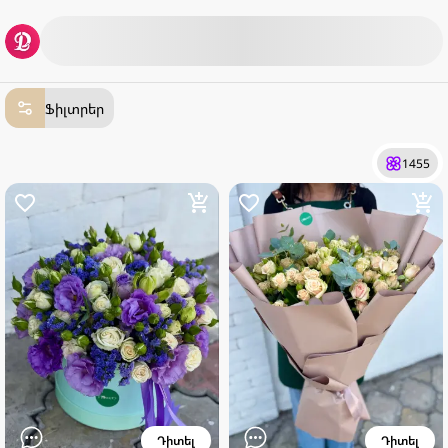
Ֆիլտրեր
1455
Դիտել
Դիտել