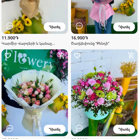
Դիտել
Դիտել
11.900֏
16.900֏
Կարմիր Վարդերի և կանաչ
Ծաղկեփունջ “Քենդի”
քրիզանթեմների փունջ
Դիտել
Դիտել