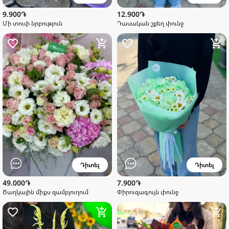
9.900֏
12.900֏
Մի տուփ նրբություն
Դասական շքեղ փունջ
Դիտել
Դիտել
49.000֏
7.900֏
Ծաղկային միքս զամբյուղում
Փիրուզագույն փունջ