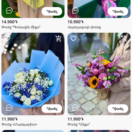
Դիտել
Դիտել
14.900֏
10.900֏
Փունջ “Գունային միքս”
Վարդագույն փունջ
Դիտել
Դիտել
11.900֏
11.900֏
Փունջ «Մարգարիտ»
Փունջ “Միքս”