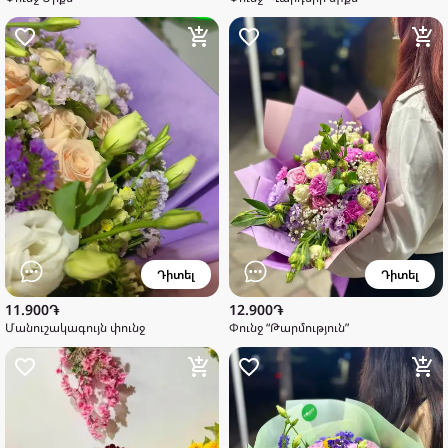
Դիտել
Դիտել
11.900֏
12.900֏
Մանուշակագույն փունջ
Փունջ “Թարմություն”