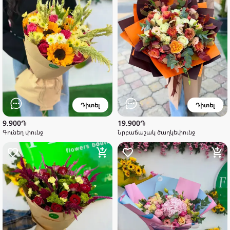
Դիտել
Դիտել
9.900֏
19.900֏
Գունեղ փունջ
Նրբաճաշակ ծաղկեփունջ