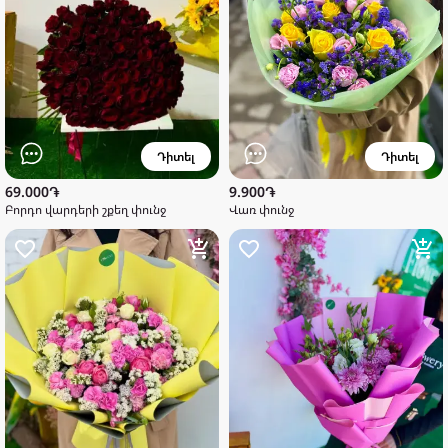
Դիտել
Դիտել
69.000֏
9.900֏
Բորդո վարդերի շքեղ փունջ
Վառ փունջ