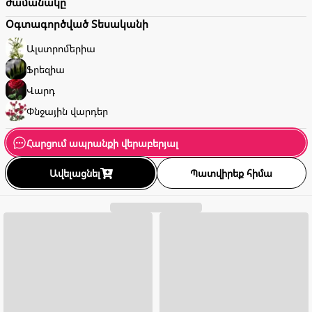
ժամանակը
Օգտագործված Տեսականի
Ալստրոմերիա
Ֆրեզիա
Վարդ
Փնջային վարդեր
Հարցում ապրանքի վերաբերյալ
Ավելացնել
Պատվիրեք հիմա