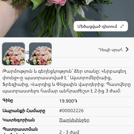
Մեծացված դիտում
SuEl
Դեպի սրահ
1.500֏
Նրբագեղ փունջ
Թարմություն և գեղեցկություն՝ ձեր տանը: «Նրբագեղ
փունջ»-ը պատրաստված է ՝ Ալստրոմերիաից,
Ֆրեզիաից, Վարդից և Փնջային վարդերից։ Պատվերը
պատրաստելու համար անհրաժեշտ է 2-ից 3 ժամ։
Գինը
19.900֏
Ապրանքի Համարը
#00002226
Կատեգորիան
Ծաղկեփնջեր
Պատրաստման
2 - 3 ժամ