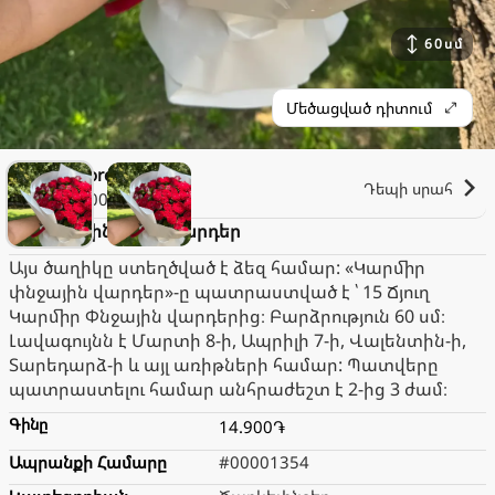
60
սմ
Մեծացված դիտում
Ari Flores
Փակ է։
Դեպի սրահ
1.000֏
Կարմիր փնջային վարդեր
Այս ծաղիկը ստեղծված է ձեզ համար: «Կարմիր
փնջային վարդեր»-ը պատրաստված է ՝ 15 Ճյուղ
Կարմիր Փնջային վարդերից։ Բարձրություն 60 սմ։
Լավագույնն է Մարտի 8-ի, Ապրիլի 7-ի, Վալենտին-ի,
Տարեդարձ-ի և այլ առիթների համար: Պատվերը
պատրաստելու համար անհրաժեշտ է 2-ից 3 ժամ։
Գինը
14.900֏
Ապրանքի Համարը
#00001354