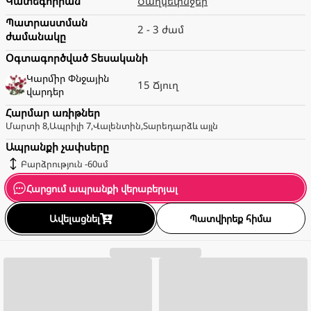
Կատեգորիան
Ծաղկեփնջեր
Պատրաստման
2 - 3 ժամ
ժամանակը
Օգտագործված Տեսականի
Կարմիր
Փնջային
15 Ճյուղ
վարդեր
Հարմար առիթներ
Մարտի 8
,
Ապրիլի 7
,
Վալենտին
,
Տարեդարձ
և այլն
Ապրանքի չափսերը
Բարձրություն
-
60
սմ
Հարցում ապրանքի վերաբերյալ
Ավելացնել
Պատվիրեք հիմա