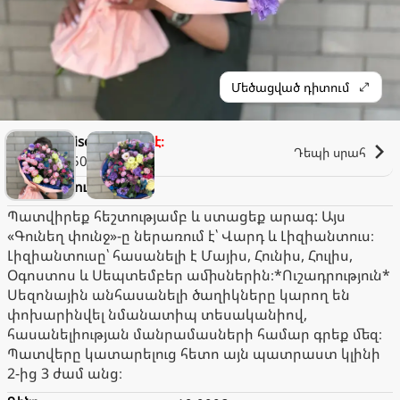
Մեծացված դիտում
Paradise_evn
Փակ է։
Դեպի սրահ
1.500֏
Գունեղ փունջ
Պատվիրեք հեշտությամբ և ստացեք արագ: Այս
«Գունեղ փունջ»-ը ներառում է՝ Վարդ և Լիզիանտուս։
Լիզիանտուսը՝ հասանելի է Մայիս, Հունիս, Հուլիս,
Օգոստոս և Սեպտեմբեր ամիսներին։*Ուշադրություն*
Սեզոնային անհասանելի ծաղիկները կարող են
փոխարինվել նմանատիպ տեսականիով,
հասանելիության մանրամասների համար գրեք մեզ։
Պատվերը կատարելուց հետո այն պատրաստ կլինի
2-ից 3 ժամ անց։