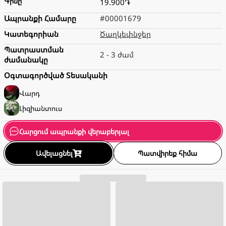
Գինը
19.900֏
Ապրանքի Համարը
#00001679
Կատեգորիան
Ծաղկեփնջեր
Պատրաստման
2 - 3 ժամ
ժամանակը
Օգտագործված Տեսականի
Վարդ
Լիզիանտուս
Հարցում ապրանքի վերաբերյալ
Ավելացնել
Պատվիրեք հիմա