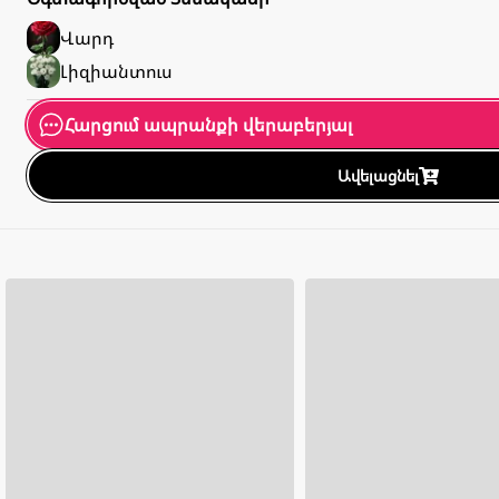
Վարդ
Լիզիանտուս
Հարցում ապրանքի վերաբերյալ
Ավելացնել