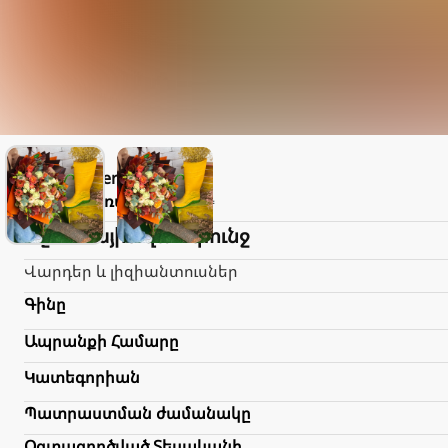
Flowery
Առաքում
1.000֏
Աշնանային վառ փունջ
Վարդեր և լիզիանտուսներ
Գինը
Ապրանքի Համարը
Կատեգորիան
Պատրաստման ժամանակը
Օգտագործված Տեսականի