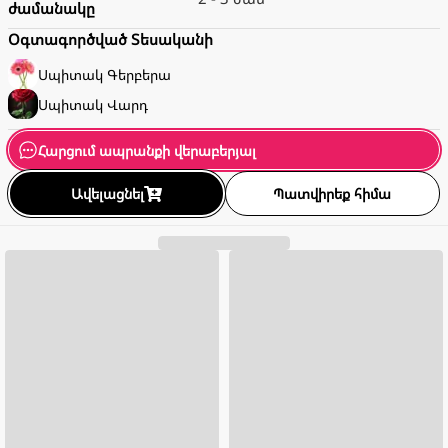
ժամանակը
Օգտագործված Տեսականի
Սպիտակ
Գերբերա
Սպիտակ
Վարդ
Հարցում ապրանքի վերաբերյալ
Ավելացնել
Պատվիրեք հիմա