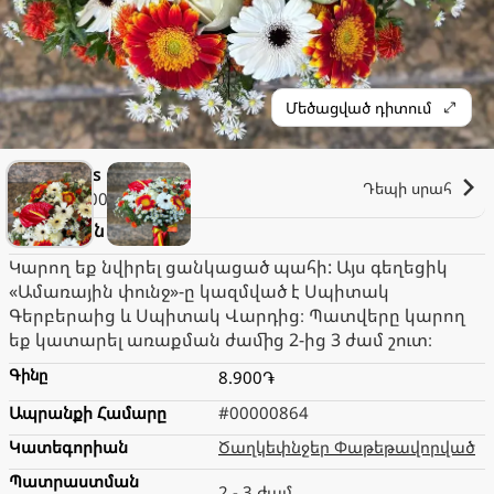
Մեծացված դիտում
Love is
Դեպի սրահ
2.000֏
Ամառային փունջ
Կարող եք նվիրել ցանկացած պահի: Այս գեղեցիկ
«Ամառային փունջ»-ը կազմված է Սպիտակ
Գերբերաից և Սպիտակ Վարդից։ Պատվերը կարող
եք կատարել առաքման ժամից 2-ից 3 ժամ շուտ։
Գինը
8.900֏
Ապրանքի Համարը
#00000864
Կատեգորիան
Ծաղկեփնջեր Փաթեթավորված
Պատրաստման
2 - 3 ժամ