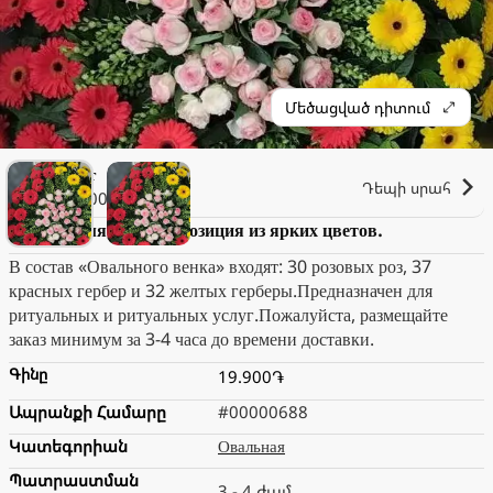
Մեծացված դիտում
Лилит
Դեպի սրահ
2.000֏
Венок: памятная композиция из ярких цветов.
В состав «Овального венка» входят: 30 розовых роз, 37
красных гербер и 32 желтых герберы.Предназначен для
ритуальных и ритуальных услуг.Пожалуйста, размещайте
заказ минимум за 3-4 часа до времени доставки.
Գինը
19.900֏
Ապրանքի Համարը
#00000688
Կատեգորիան
Овальная
Պատրաստման
3 - 4 ժամ