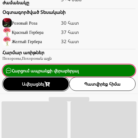
ժամանակը
Օգտագործված Տեսականի
30 հատ
Розовый
Роза
37 հատ
Красный
Гербера
32 հատ
Желтый
Гербера
Հարմար առիթներ
Похороны
,
Похороны
և այլն
Հարցում ապրանքի վերաբերյալ
Ավելացնել
Պատվիրեք հիմա