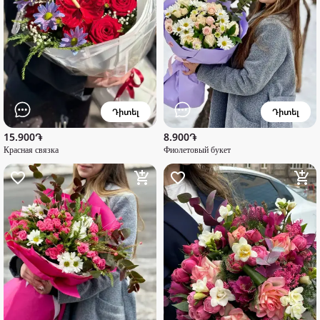
Դիտել
Դիտել
15.900֏
8.900֏
Красная связка
Фиолетовый букет