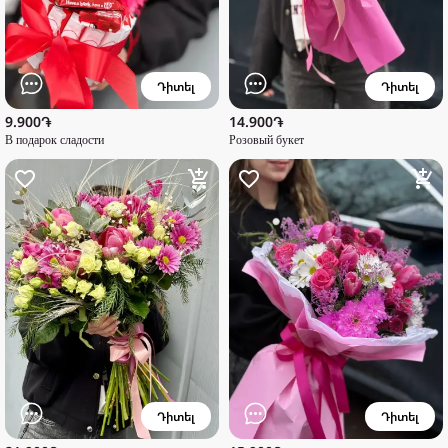
Դիտել
Դիտել
9.900֏
14.900֏
В подарок сладости
Розовый букет
Դիտել
Դիտել