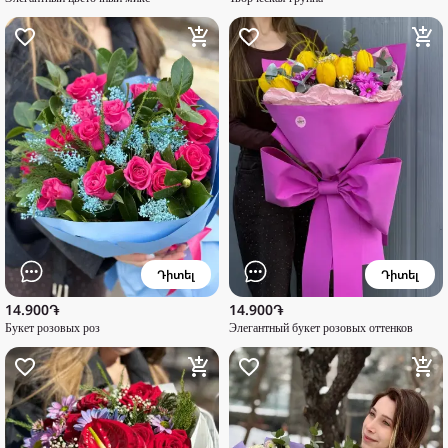
Դիտել
Դիտել
14.900֏
14.900֏
Букет розовых роз
Элегантный букет розовых оттенков