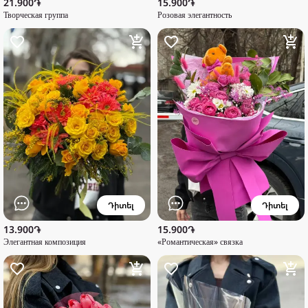
21.900֏
15.900֏
Творческая группа
Розовая элегантность
Դիտել
Դիտել
13.900֏
15.900֏
Элегантная композиция
«Романтическая» связка