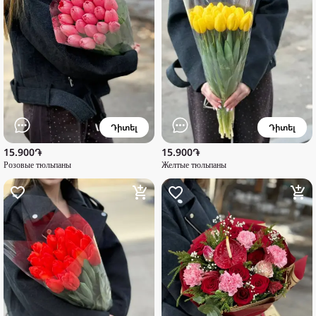
Դիտել
Դիտել
15.900֏
15.900֏
Розовые тюльпаны
Желтые тюльпаны