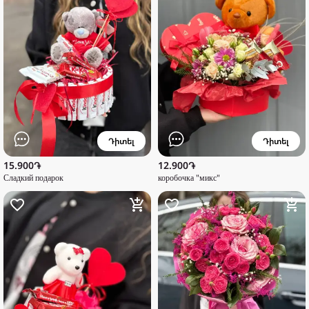
Դիտել
Դիտել
15.900֏
12.900֏
Сладкий подарок
коробочка "микс"