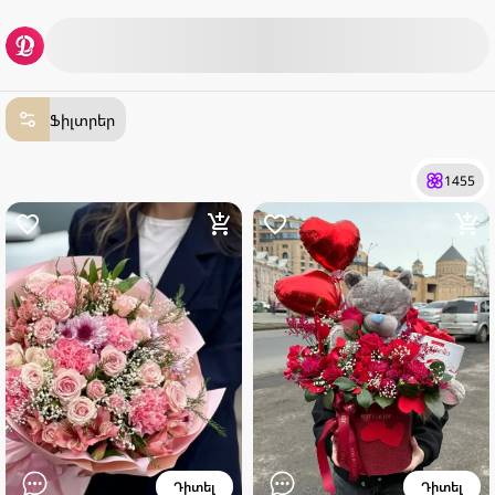
Ֆիլտրեր
1455
Դիտել
Դիտել