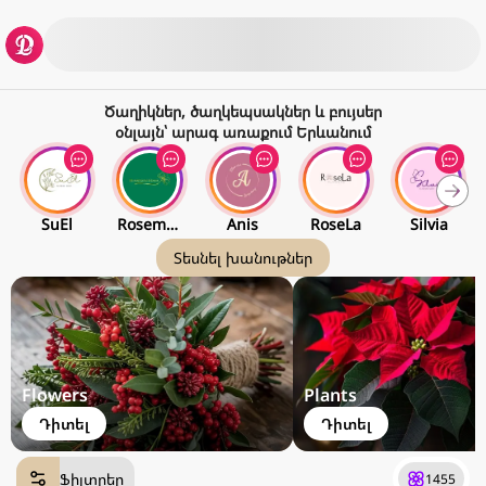
Ծաղիկներ, ծաղկեպսակներ և բույսեր
օնլայն՝ արագ առաքում Երևանում
SuEl
Rosemarin Roses
Anis
RoseLa
Silvia
Տեսնել խանութներ
Flowers
Plants
Դիտել
Դիտել
Ֆիլտրեր
1455