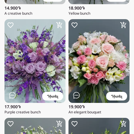
14.900֏
18.900֏
A creative bunch
Yellow bunch
Դիտել
Դիտել
17.900֏
19.900֏
Purple creative bunch
An elegant bouquet