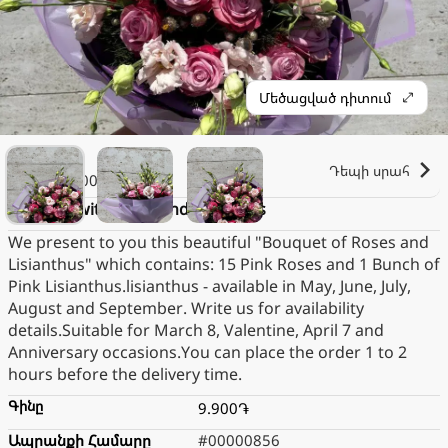
Մեծացված դիտում
Lilith
Դեպի սրահ
2.000֏
Bouquet with roses and lisianthus
We present to you this beautiful "Bouquet of Roses and
Lisianthus" which contains: 15 Pink Roses and 1 Bunch of
Pink Lisianthus.lisianthus - available in May, June, July,
August and September. Write us for availability
details.Suitable for March 8, Valentine, April 7 and
Anniversary occasions.You can place the order 1 to 2
hours before the delivery time.
Գինը
9.900֏
Ապրանքի Համարը
#00000856