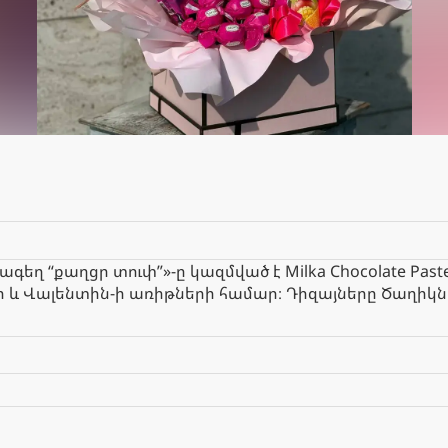
 “քաղցր տուփ”»-ը կազմված է Milka Chocolate Paste ի
l 7-ի և Վալենտին-ի առիթների համար։ Դիզայները Ծաղի