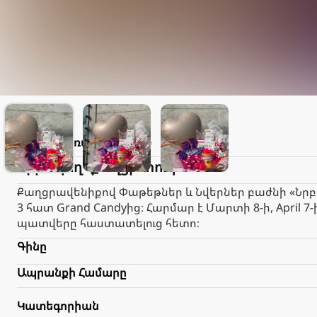
Lilith
Առաքում
2.000֏
Նրբագեղ “քաղցր տուփ”
Քաղցրավենիքով Փաթեթներ և Նվերներ բաժնի «Նրբագեղ
3 հատ Grand Candyից։ Հարմար է Մարտի 8-ի, Apri
պատվերը հաստատելուց հետո։
Գինը
Ապրանքի Համարը
Կատեգորիան