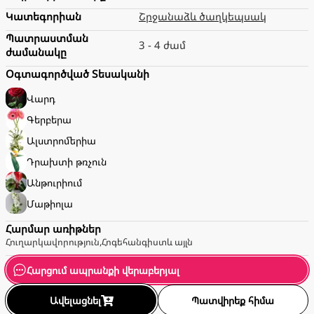
Կատեգորիան
Շրջանաձև ծաղկեպսակ
Պատրաստման
3 - 4 ժամ
ժամանակը
Օգտագործված Տեսականի
Վարդ
Գերբերա
Ալստրոմերիա
Դրախտի թռչուն
Անթուրիում
Մաթիոլա
Հարմար առիթներ
Հուղարկավորություն
,
Հոգեհանգիստ
և այլն
Հարցում ապրանքի վերաբերյալ
Ավելացնել
Պատվիրեք հիմա