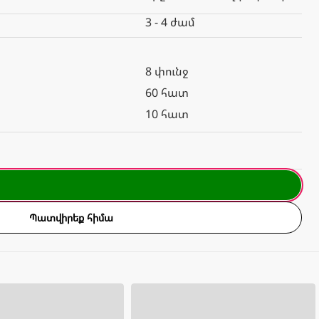
3 - 4 ժամ
8 փունջ
60 հատ
10 հատ
Պատվիրեք հիմա