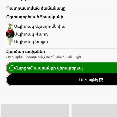
Պատրաստման ժամանակը
Օգտագործված Տեսականի
Սպիտակ
Ալստրոմերիա
Սպիտակ
Վարդ
Սպիտակ
Կալլա
Հարմար առիթներ
Հուղարկավորություն
,
Հոգեհանգիստ
և այլն
Հարցում ապրանքի վերաբերյալ
Ավելացնել