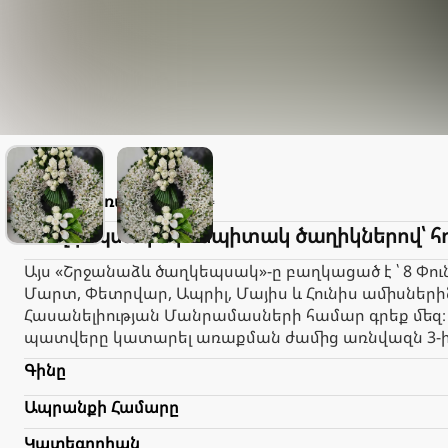
Lilith
Առաքում
2.000֏
Ծաղկեպսակ սգո սպիտակ ծաղիկներով՝ հ
Այս «Շրջանաձև ծաղկեպսակ»-ը բաղկացած է ՝ 8 Փո
Մարտ, Փետրվար, Ապրիլ, Մայիս և Հունիս ամիսնե
Հասանելիության Մանրամասների համար գրեք մեզ։ 
պատվերը կատարել առաքման ժամից առնվազն 3-ից
Գինը
Ապրանքի Համարը
Կատեգորիան