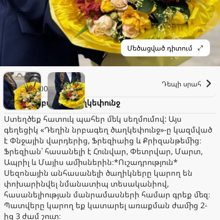
Մեծացված դիտում
Silvia
Դեպի սրահ
1.000֏
Դեղին նրբագեղ ծաղկեփունջ
Ստեղծեք հատուկ պահեր մեկ սեղմումով: Այս
գեղեցիկ «Դեղին նրբագեղ ծաղկեփունջ»-ը կազմված
է Փնջային վարդերից, Ֆրեզիաից և Քրիզանթեմից։
Ֆրեզիան՝ հասանելի է Հունվար, Փետրվար, Մարտ,
Ապրիլ և Մայիս ամիսներին։*Ուշադրություն*
Սեզոնային անհասանելի ծաղիկները կարող են
փոխարինվել նմանատիպ տեսականիով,
հասանելիության մանրամասների համար գրեք մեզ։
Պատվերը կարող եք կատարել առաքման ժամից 2-
ից 3 ժամ շուտ։