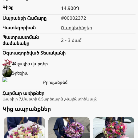
Գինը
14.900֏
Ապրանքի Համարը
#00002372
Կատեգորիան
Ծաղկեփնջեր
Պատրաստման
2 - 3 ժամ
ժամանակը
Օգտագործված Տեսականի
Փնջային վարդեր
Ֆրեզիա
Քրիզանթեմ
Հարմար առիթներ
Ապրիլի 7
,
Մարտի 8
,
Տարեդարձ
,
Վալենտին
և այլն
Կից ապրանքներ