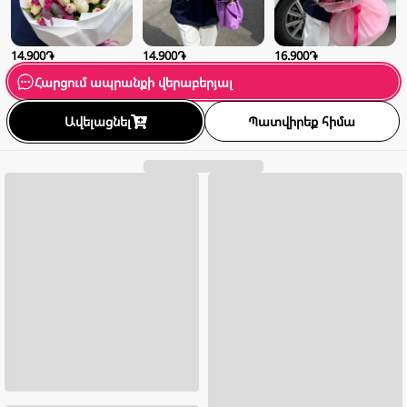
14.900֏
14.900֏
16.900֏
Հարցում ապրանքի վերաբերյալ
Ավելացնել
Պատվիրեք հիմա